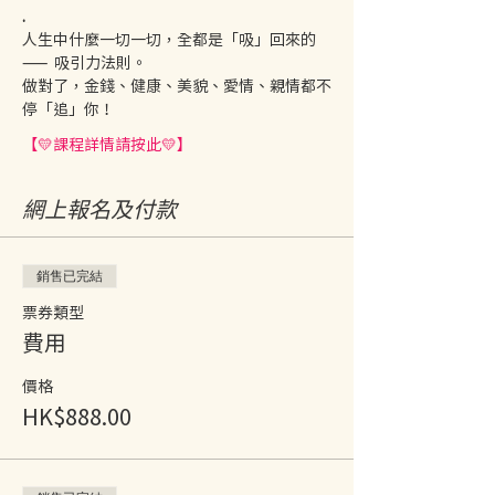
.
人生中什麼一切一切，全都是「吸」回來的 
——  吸引力法則。  
做對了，金錢、健康、美貌、愛情、親情都不
停「追」你！
【💛課程詳情請按此💛】
網上報名及付款
銷售已完結
票券類型
費用
價格
HK$888.00