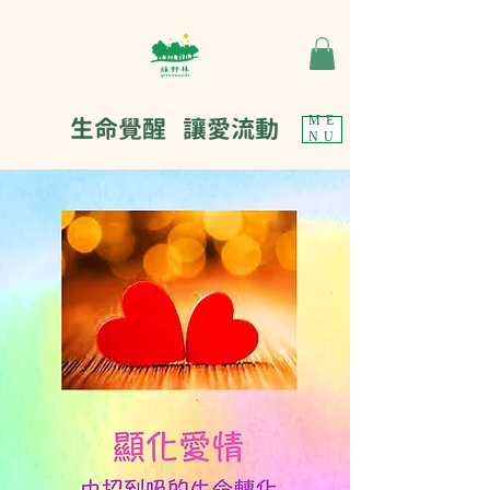
生命覺醒 讓愛流動
ME
NU