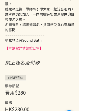
融。
聽完琴之後，導師將引導大家一起泛音唱誦。
誠摯邀請您加入，一同體驗這場充滿靈性的聲
頻療癒之夜。
名額有限，請迅速報名，共同感受身心靈和諧
的喜悅！
~~~~~~~~~~~~~~~~~~~~ 
單弦琴泛音Sound Bath
【💛課程詳情請按此💛】
網上報名及付款
銷售已完結
票券類型
費用$280
價格
HK$280.00