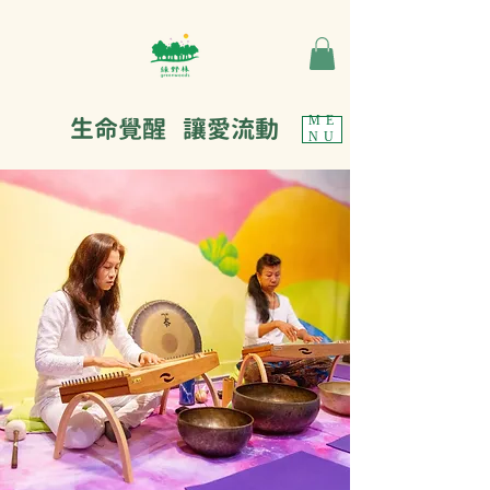
生命覺醒 讓愛流動
ME
NU