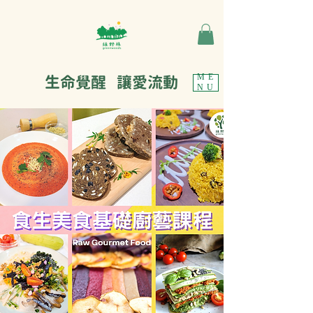
生命覺醒 讓愛流動
ME
NU