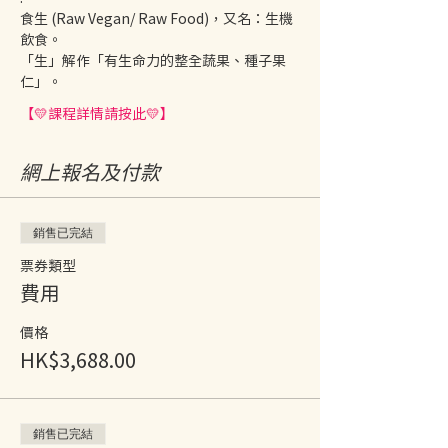
食生 (Raw Vegan/ Raw Food)，又名：生機
飲食。
「生」解作「有生命力的整全蔬果、種子果
仁」。
【💛課程詳情請按此💛】
網上報名及付款
銷售已完結
票券類型
費用
價格
HK$3,688.00
銷售已完結