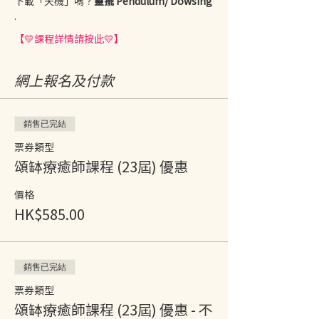
下載「天機」嗎？
靈擺 Pendulum/ Dowsing
.
【💛課程詳情請按此💛】
網上報名及付款
銷售已完結
票券類型
頌缽療癒師課程 (23屆) 優惠
價格
HK$585.00
銷售已完結
票券類型
頌缽療癒師課程 (23屆) 優惠 - 不