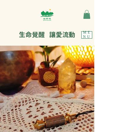
生命覺醒 讓愛流動
ME
NU