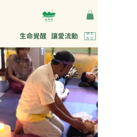
生命覺醒 讓愛流動
ME
NU