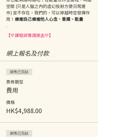
空間 (只是人腦之內的虛幻投射方便日常運
作) 並不存在，我們的
，可以穿越時空發揮作
用！
療癒自己療癒他人
心念、意識、能量
.
【💛課程詳情請按此💛】
網上報名及付款
銷售已完結
票券類型
費用
價格
HK$4,988.00
銷售已完結