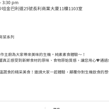
– 3:30 pm
, 尖沙咀金巴利道25號長利商業大廈11樓1103室
 私房菜系列
 Peggy 作主廚為大家帶來美味的生機。純素素食體驗～！
蕾真正感受到新鮮食材的原味、食物原始質感，讓您用心💖通過
微溫蔬食的精采美食！邀請大家一起體驗，顛覆你對生機飲食的想