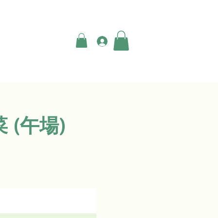
登入
 (午場)