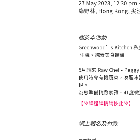
27 May 2023, 12:30 pm 
綠野林, Hong Kong
關於本活動
Greenwood’s Kitchen
 生機。純素美食體驗
5月請來 Raw Chef -
使用時令有機蔬菜，喚醒味
悅。
為您準備精緻素雅、41度
【💛課程詳情請按此💛】
網上報名及付款