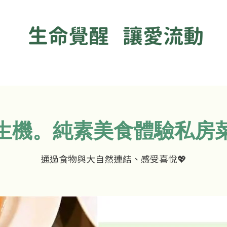
生命覺醒 讓愛流動
 生機。純素美食體驗私房菜