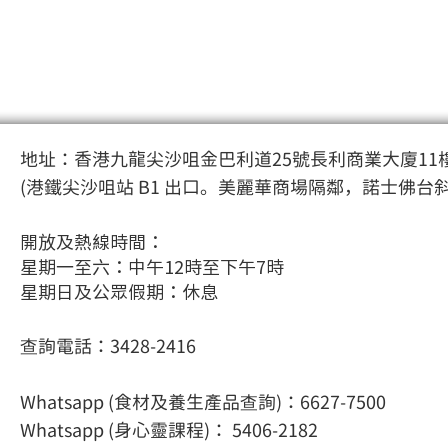
地址：香港九龍尖沙咀金巴利道25號長利商業大廈11樓
(港鐵尖沙咀站 B1 出口。美麗華商場隔鄰，諾士佛台
開放及熱線時間：
星期一至六：中午12時至下午7時
星期日及公眾假期：休息
查詢電話：3428-2416
Whatsapp (食材及養生產品查詢)：6627-7500
Whatsapp (身心靈課程
)： 5406-2182