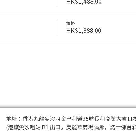
HK$1,488.00
價格
HK$1,388.00
地址：香港九龍尖沙咀金巴利道25號長利商業大廈11樓
(港鐵尖沙咀站 B1 出口。美麗華商場隔鄰，諾士佛台