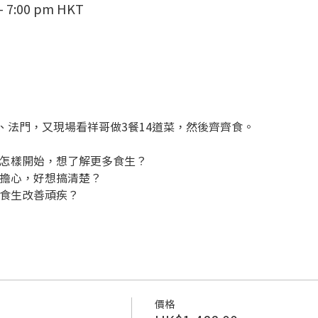
 – 7:00 pm HKT
、法門，又現場看祥哥做3餐14道菜，然後齊齊食。
知怎樣開始，想了解更多食生？
和擔心，好想搞清楚？
過食生改善頑疾？
價格