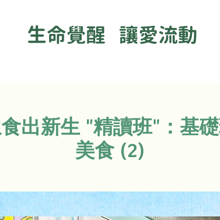
生命覺醒 讓愛流動
食生食出新生 "精讀班"：基
美食 (2)