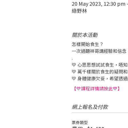
20 May 2023, 12:30 pm
綠野林
關於本活動
怎樣開始食生？
一次過聽祥哥講經驗和信念
.
💛 心思思想試試食生，唔
💛 萬千樣關於食生的疑問
💛 身體健康欠妥，希望透
【💛課程詳情請按此💛】
網上報名及付款
票券類型