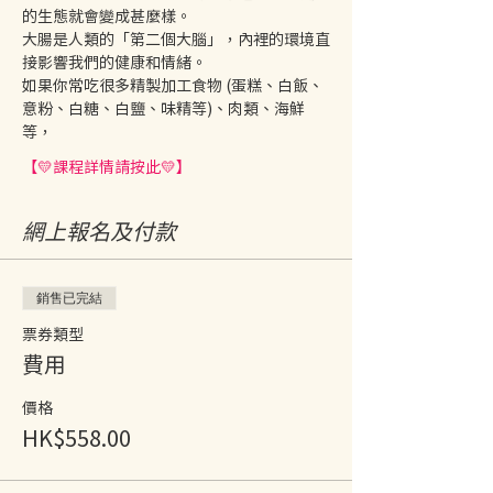
的生態就會變成甚麼樣。 
大腸是人類的「第二個大腦」，內裡的環境直
接影響我們的健康和情緒。 
如果你常吃很多精製加工食物 (蛋糕、白飯、
意粉、白糖、白鹽、味精等)、肉類、海鮮
等，
【💛課程詳情請按此💛】
網上報名及付款
銷售已完結
票券類型
費用
價格
HK$558.00