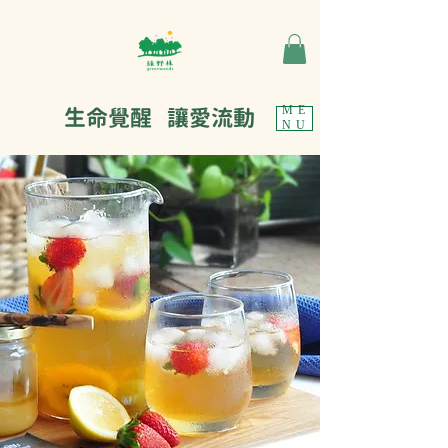
生命覺醒 讓愛流動
ME
NU