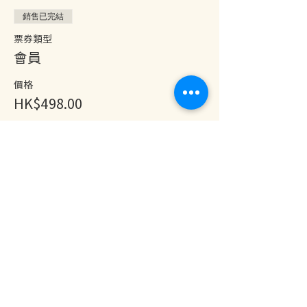
銷售已完結
票券類型
會員
價格
HK$498.00
分享此活動
地址：香港九龍尖沙咀金巴利道25號長利商業大廈11樓1103室