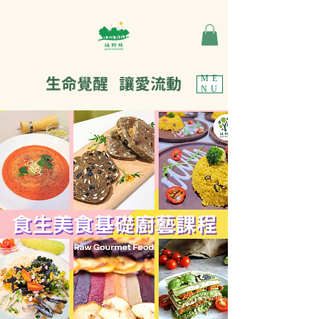
生命覺醒 讓愛流動
ME
NU