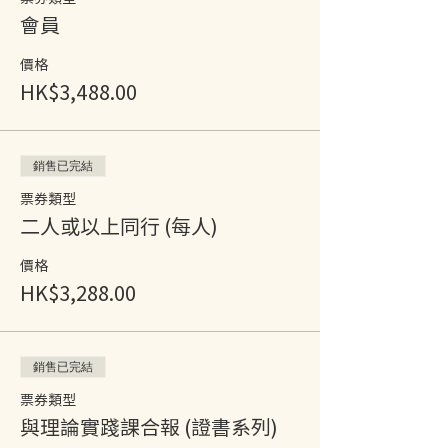
會員
價格
HK$3,488.00
銷售已完結
票券類型
二人或以上同行 (每人)
價格
HK$3,288.00
銷售已完結
票券類型
與理論實踐課合報 (證書系列)