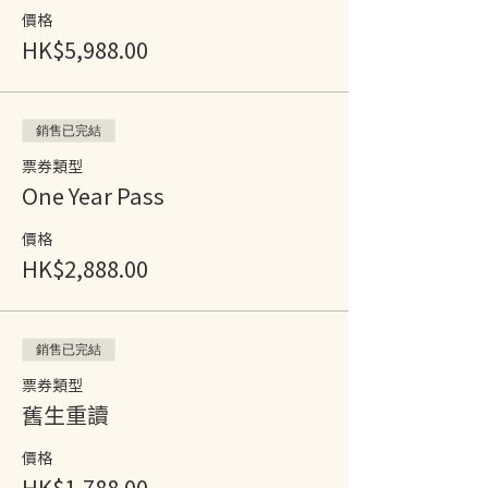
價格
HK$5,988.00
銷售已完結
票券類型
One Year Pass
價格
HK$2,888.00
銷售已完結
票券類型
舊生重讀
價格
HK$1,788.00