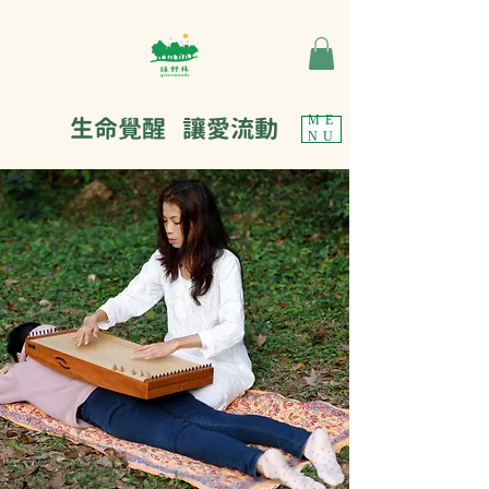
生命覺醒 讓愛流動
ME
NU