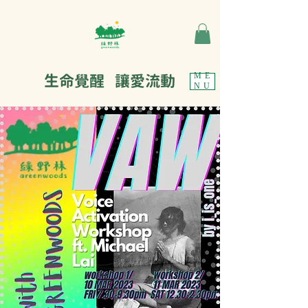
生命覺醒 讓愛流動
ME
NU