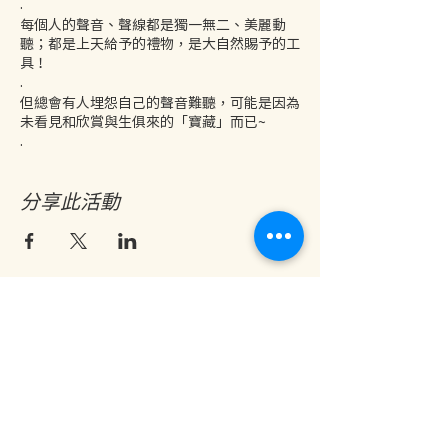
.
每個人的聲音、聲線都是獨一無二、美麗動
聽；都是上天給予的禮物，是大自然賜予的工
具！
.
但總會有人埋怨自己的聲音難聽，可能是因為
未看見和欣賞與生俱來的「寶藏」而已~
.
在「Voice Activation Workshop」，
Michael 黎曉陽 會帶領大家探索和開發自己
分享此活動
的聲音，透過自如的呼吸、發聲，啟動聲線的
潛能，讓大家更能體會到與身體、心靈、大自
然的緊密連結和共振！說不定，生命從此不一
樣，重新發現更有力量的自己！
.
...............................
【合作導師及團體】
☘️
Michael Lai 黎曉陽
香港唱作歌手，醉心於音樂和聲音的運用。除
結他鋼琴一般樂器外，Michael亦有探索其他
另類樂器如Digeridoo、Singing Bowl、秘
地址：香港九龍尖沙咀金巴利道25號長利商業大廈11樓1103室
魯笛.......。近年也開始鑽研蒙古喉唱和
(港鐵尖沙咀站 B1 出口。美麗華商場隔鄰，諾士佛台斜路進口處)
Overtone singing，多材多藝！ Michael擁
開放及熱線時間：