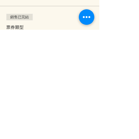
銷售已完結
票券類型
非Raw@Home用户：$2,500
更多資訊
價格
HK$2,500.00
分享此活動