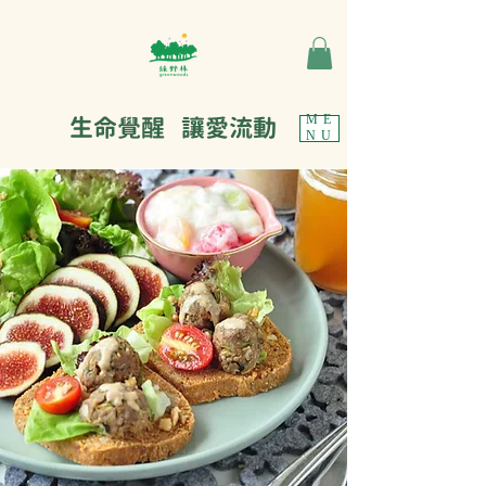
生命覺醒 讓愛流動
ME
NU