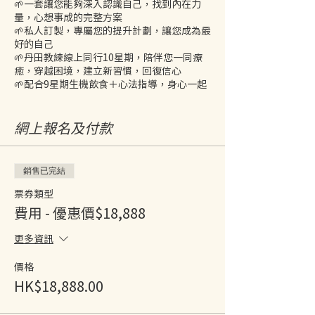
🌱一套讓您能夠深入認識自己，找到內在力
量，心想事成的完整方案
🌱私人訂製，專屬您的提升計劃，讓您成為最
好的自己
🌱丹田教練線上同行10星期，陪伴您一同療
癒，穿越困境，建立新習慣，回復信心
🌱配合9星期生機飲食＋心法指導，身心一起
Level Up!
🌱學會 Self-coaching , 任何情況下, 都可以
做自己的主人
網上報名及付款
【個人課程內容包括】
銷售已完結
💪9星期食生Raw@Home寶盒，送到府上
票券類型
💪10星期，每週一次線上與Dante教練單對
單Private Coaching, 總共10小時
費用 - 優惠價$18,888
更多資訊
【適合人士】如您渴望：
價格
1 到海外創業
2 家庭幸福美滿
HK$18,888.00
3 事業有成
4 增強領導團隊的能力