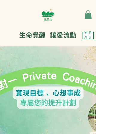
生命覺醒 讓愛流動
ME
NU