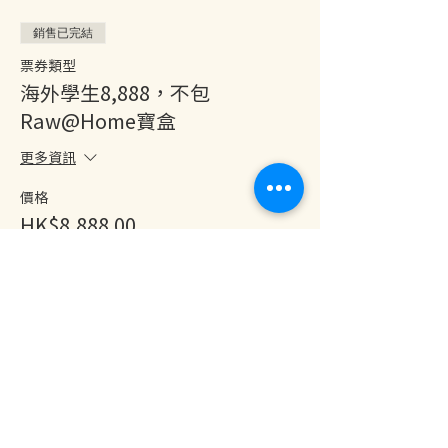
5 生意成功
銷售已完結
6 逆境突破
7 子女成材
票券類型
8 夢想成真
海外學生8,888，不包
9 身體健康
Raw@Home寶盒
10 跟靈魂伴侶相遇
更多資訊
【豐盛交換】
價格
優惠價$18,888 (原價$23,888)
HK$8,888.00
(包括9星期Raw@Home 和 10星期一對一
Coaching服務）
海外學生8,888，不包Raw@Home寶盒
分享此活動
【教練簡介】
丹田 Dante
兒時由國內來香港，住板間房，通過努力，大
學畢業，數次成功創業，電商先驅，擔任數家
跨國公司總裁。
數十年商界歷練，深知成功的關鍵。曾經擔任