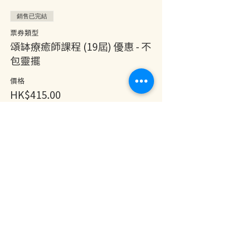
銷售已完結
票券類型
頌缽療癒師課程 (19屆) 優惠 - 不
包靈擺
價格
HK$415.00
分享此活動