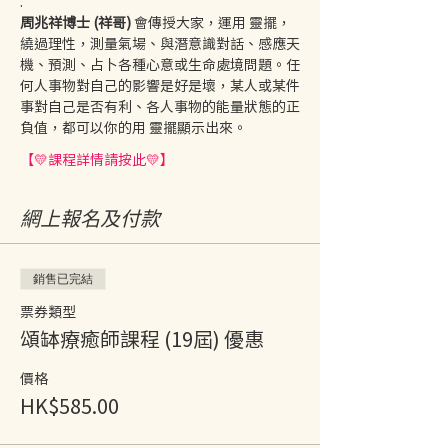
.
周兆祥博士 (祥哥) 
會傳授大家，運用 靈擺，
繞過理性，測量氣場、與潛意識對話、感應天
機、預測、占卜各種心意或生命處境問題。任
何人事物對自己的影響是好是壞，某人或某件
事對自己是否有利、各人事物的能量狀態的正
負值，都可以你的用 靈擺顯示出來。
【💛課程詳情請按此💛】
網上報名及付款
銷售已完結
票券類型
頌缽療癒師課程 (19屆) 優惠
價格
HK$585.00