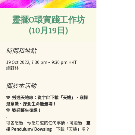
靈擺O環實踐工作坊
(10月19日)
時間和地點
19 Oct 2022, 7:30 pm – 9:30 pm HKT
綠野林
關於本活動
💛  搭通天地線：從宇宙下載「天機」、窺探
潛意識、探測生命能量場！
💛  歡迎舊生復課！
.
可曾想過：你想知道的任何事情，可透過「
靈
擺 Pendulum/ Dowsing
」下載「天機」嗎？