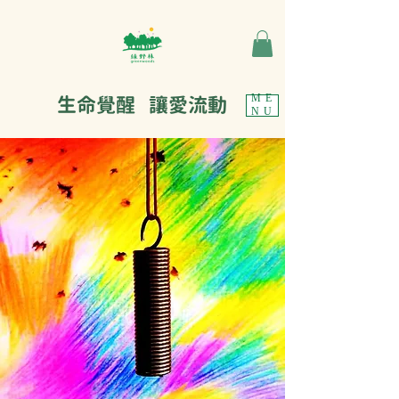
生命覺醒 讓愛流動
ME
NU