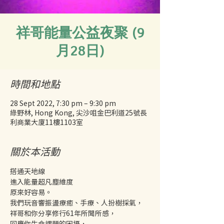
祥哥能量公益夜聚 (9
月28日)
時間和地點
28 Sept 2022, 7:30 pm – 9:30 pm
綠野林, Hong Kong, 尖沙咀金巴利道25號長
利商業大廈11樓1103室
關於本活動
搭通天地線
進入能量超凡塵維度
原來好容易。
我們玩音響振盪療癒、手療、人扮樹採氣，
祥哥和你分享修行61年所聞所感，
回應你生命課題的困擾，