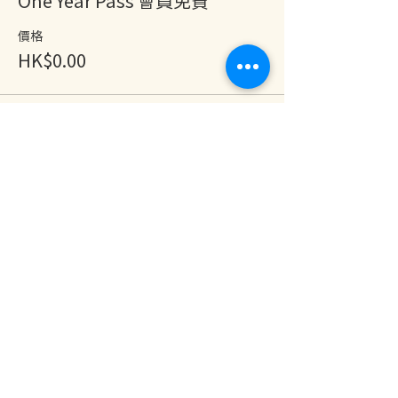
One Year Pass 會員免費
價格
HK$0.00
分享此活動
地址：香港九龍尖沙咀金巴利道25號長利商業大廈11樓1103室
(港鐵尖沙咀站 B1 出口。美麗華商場隔鄰，諾士佛台斜路進口處)
開放及熱線時間：
星期一至六：中午12時至下午7時
星期日及公眾假期：休息