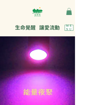
生命覺醒 讓愛流動
ME
NU