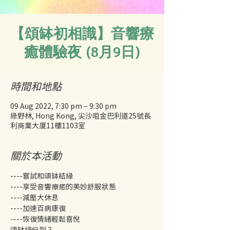
【頌缽初相識】音響療
癒體驗夜 (8月9日)
時間和地點
09 Aug 2022, 7:30 pm – 9:30 pm
綠野林, Hong Kong, 尖沙咀金巴利道25號長
利商業大廈11樓1103室
關於本活動
----嘗試和頌缽結緣
----享受音響療癒的美妙舒服狀態
----減壓大休息
----加速百病康復
----恢復情緒輕鬆喜悅
頌缽緣份到？