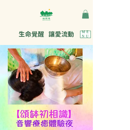
生命覺醒 讓愛流動
ME
NU