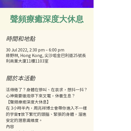
聲頻療癒深度大休息
時間和地點
30 Jul 2022, 2:30 pm – 6:00 pm
綠野林, Hong Kong, 尖沙咀金巴利道25號長
利商業大廈11樓1103室
關於本活動
活得倦了？身體在慘叫、在哀求，想抖一抖？
心神需要徹底停下來叉電，休養生息？
【聲頻療癒深度大休息】
在 3小時半內，周兆祥博士會帶你進入不一樣
的宇宙❣️放下繁忙的頭腦、緊張的身體，溜進
安定的潛意識維度。
內容