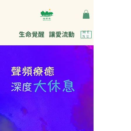
生命覺醒 讓愛流動
ME
NU