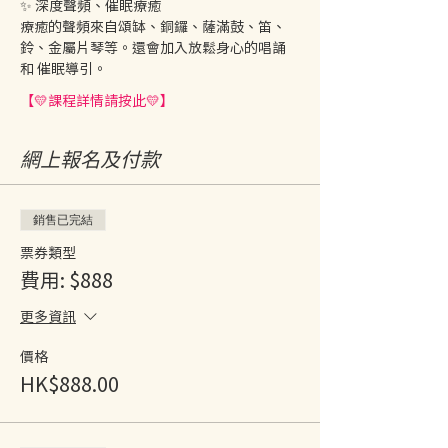
✨️ 深度聲頻、催眠療癒
療癒的聲頻來自頌缽、銅鑼、薩滿鼓、笛、
鈴、金屬片琴等。還會加入放鬆身心的唱誦 
和 催眠導引。
【💛課程詳情請按此💛】
網上報名及付款
銷售已完結
票券類型
費用: $888
更多資訊
價格
HK$888.00