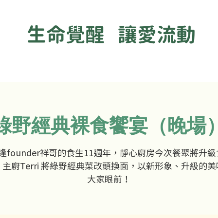
生命覺醒 讓愛流動
綠野經典裸食饗宴（晚場
逢founder祥哥的食生11週年，靜心廚房今次餐聚將升
主廚Terri 將綠野經典菜改頭換面，以新形象、升級的
大家眼前！