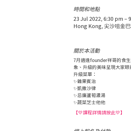
時間和地點
23 Jul 2022, 6:30 pm – 
Hong Kong, 尖沙咀
關於本活動
7月適逢founder祥哥的
象、升級的美味呈現大家眼
升級菜單：
✨雜果賓治
✨凱撒沙律
✨忌廉蘆筍濃湯
✨蔬菜芝士他他
【💛課程詳情請按此💛】
網上報名及付款