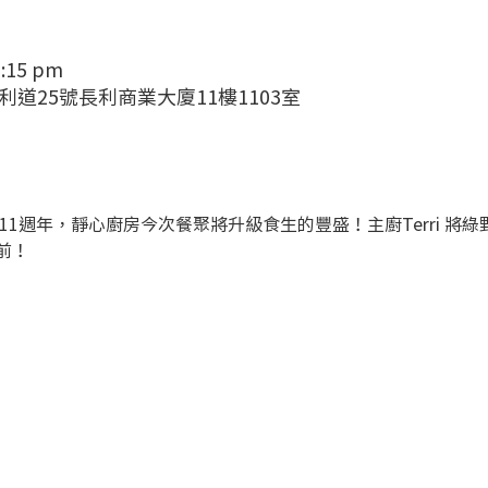
9:15 pm
金巴利道25號長利商業大廈11樓1103室
食生11週年，靜心廚房今次餐聚將升級食生的豐盛！主廚Terri 
前！