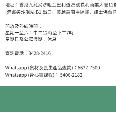
地址：香港九龍尖沙咀金巴利道25號長利商業大廈11樓
(港鐵尖沙咀站 B1 出口。美麗華商場隔鄰，諾士佛台
開放及熱線時間：
星期一至六：中午12時至下午7時
星期日及公眾假期：休息
查詢電話：3428-2416
Whatsapp (食材及養生產品查詢)：6627-7500
Whatsapp (身心靈課程
)： 5406-2182