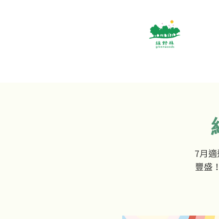
7月適
豐盛！