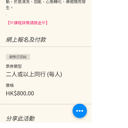
動，於是清洗、加能、心態轉化、療癒隨而發
生。
.
【💛課程詳情請按此💛】
網上報名及付款
銷售已完結
票券類型
二人或以上同行 (每人)
價格
HK$800.00
分享此活動