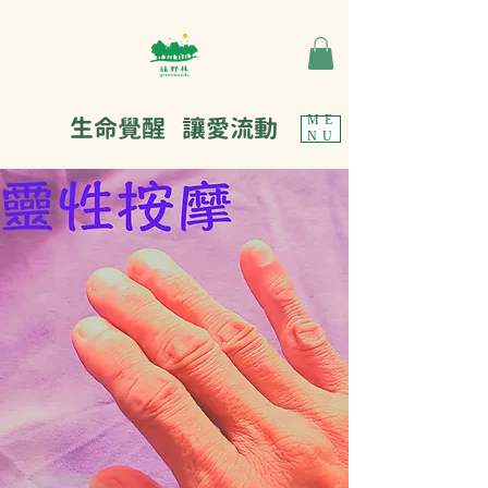
生命覺醒 讓愛流動
ME
NU