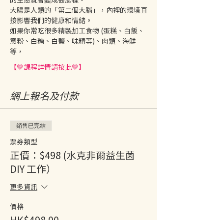
大腸是人類的「第二個大腦」，內裡的環境直
接影響我們的健康和情緒。 
如果你常吃很多精製加工食物 (蛋糕、白飯、
意粉、白糖、白鹽、味精等)、肉類、海鮮
等，
【💛課程詳情請按此💛】
網上報名及付款
銷售已完結
票券類型
正價：$498 (水克非爾益生菌
DIY 工作）
更多資訊
價格
HK$498.00