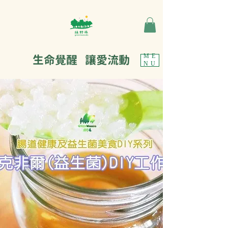
生命覺醒 讓愛流動
ME
NU