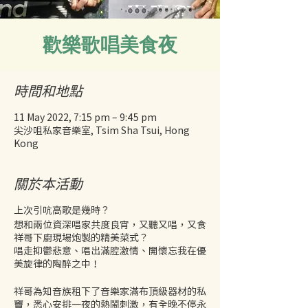
歡樂歌唱美食夜
時間和地點
11 May 2022, 7:15 pm – 9:45 pm
尖沙咀私家音樂室, Tsim Sha Tsui, Hong
Kong
關於本活動
上次引吭高歌是幾時？
想和兩位資深唱家共度良宵，又聽又唱，又食
祥哥下廚現場炮製的精美菜式？
唱走抑鬱悲意、唱出滿腔激情、開懷忘我在優
美旋律的陶醉之中！
祥哥為知音族租下了音樂家滿布頂級器材的私
竇，悉心安排一夜的熱鬧刺激，有全晚不停永