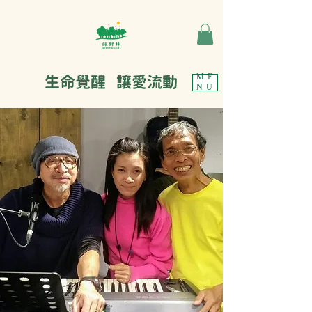
生命覺醒 讓愛流動
ME
NU