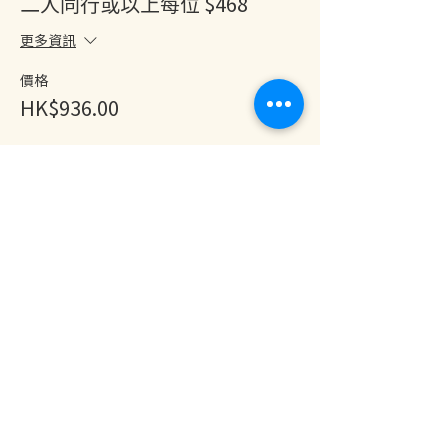
二人同行或以上每位 $468
【歡樂歌唱美食夜】
更多資訊
主持兼主廚：周兆祥
演出嘉賓：Danny Cheng 、 Irene Wu
價格
HK$936.00
日期：2022年5月11日（星期三）
時間：7.15-9.45pm
地點：尖沙咀私家音樂室
分享此活動
每位$498;
二人同行或以上每位 $468
【付款方式】
1. Paypal
2. 信用卡 (請按「Paypal」後，再選擇「使用
卡付款」)
3. 如需查詢其他付款方式 (Payme、轉數快、
恒生銀行轉賬)，請whatsapp 跟我們聯絡啊~
地址：香港九龍尖沙咀金巴利道25號長利商業大廈11樓1103室
(港鐵尖沙咀站 B1 出口。美麗華商場隔鄰，諾士佛台斜路進口處)
開放及熱線時間：
【查詢】