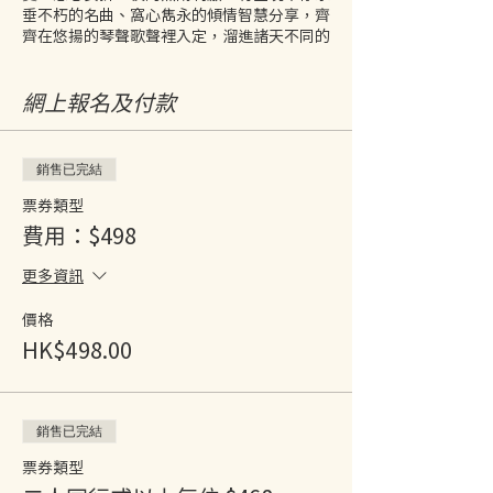
垂不朽的名曲、窩心雋永的傾情智慧分享，齊
齊在悠揚的琴聲歌聲裡入定，溜進諸天不同的
維度。
網上報名及付款
Danny Cheng鄭鴻昌
本地有數活躍於演唱會的現場和音男歌手，自
89年開始不斷巡迴演唱及出埠登台，合作過
的歌手多不勝數，包括林子祥、葉倩文、梅豔
銷售已完結
芳、張國榮、羅文、盧冠廷、林憶蓮、張學
票券類型
友、劉德華、李克勤、陳奕迅、張敬軒等，於
紅館演唱1500+場次。
費用：$498
https://baike.baidu.hk/item/%E9%84%A
D%E9%B4%BB%E6%98%8C/579629
更多資訊
Irene Wu 胡海燕
價格
福音唱作歌手, 作品"《天使在左右》曾獲得第
HK$498.00
一屆"生命天使"歌曲創作大賽冠軍, 出版了福
音大碟, 收錄10首自家原創福音歌曲。近來多
專注歌唱教導和駐場餐廳演出, 曾於
Amazing Place, Loving Hut, Greenwoods
銷售已完結
Raw Cafe作駐場表演。
票券類型