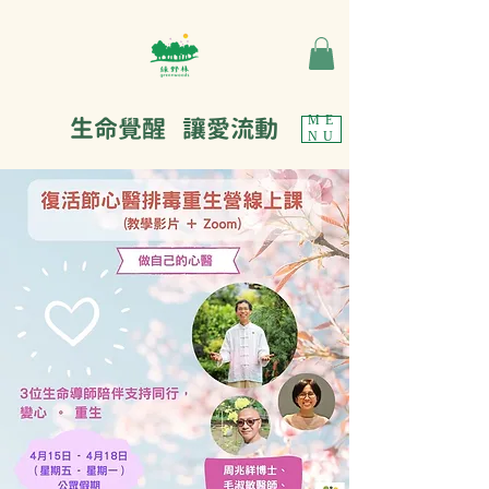
生命覺醒 讓愛流動
ME
NU