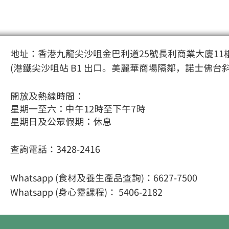
地址：香港九龍尖沙咀金巴利道25號長利商業大廈11樓
(港鐵尖沙咀站 B1 出口。美麗華商場隔鄰，諾士佛台
開放及熱線時間：
星期一至六：中午12時至下午7時
星期日及公眾假期：休息
查詢電話：3428-2416
Whatsapp (食材及養生產品查詢)：6627-7500
Whatsapp (身心靈課程
)： 5406-2182