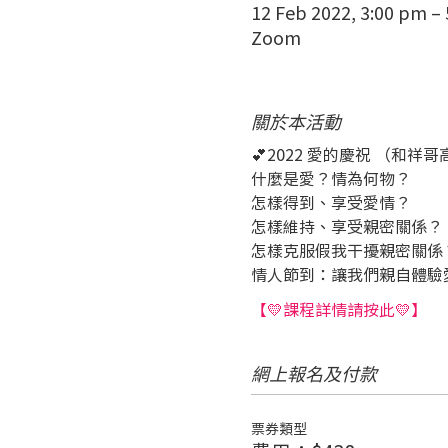
12 Feb 2022, 3:00 pm –
Zoom
關於本活動
💕2022 愛的慶祝 （和
什麼是愛？情為何物？
怎樣得到、享受愛情？
怎樣維持、享受親密關係？
怎樣克服假我干擾親密關係
情人節到：讓我們親自體驗
【💛課程詳情請按此💛】
網上報名及付款
票券類型