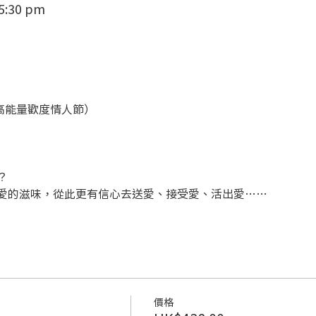
 5:30 pm
祥哥高能量歡度情人節）
？
愛的滋味，從此更有信心去送愛、接受愛、活出愛……
價格