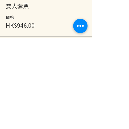
雙人套票
價格
HK$946.00
分享此活動
地址：香港九龍尖沙咀金巴利道25號長利商業大廈11樓1103室
(港鐵尖沙咀站 B1 出口。美麗華商場隔鄰，諾士佛台斜路進口處)
開放及熱線時間：
星期一至六：中午12時至下午7時
星期日及公眾假期：休息