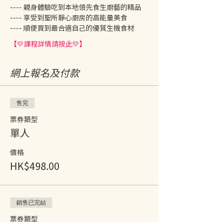
---- 親身體驗吃到本地領先食生廚藝的精品
---- 享受到聖所靜心廚房的高能量美食
---- 順便買到最合適自己的優質生機食材
【💛課程詳情請按此💛】
網上報名及付款
售完
票券類型
單人
價格
HK$498.00
銷售已完結
票券類型