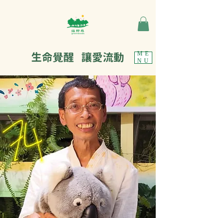
生命覺醒 讓愛流動
ME
NU