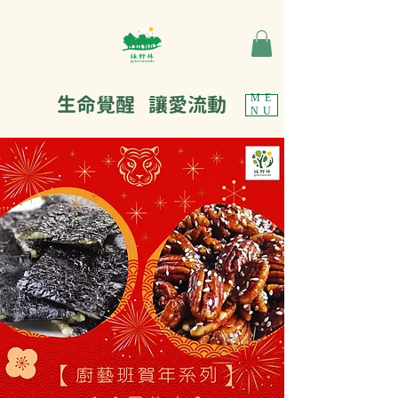
生命覺醒 讓愛流動
ME
NU