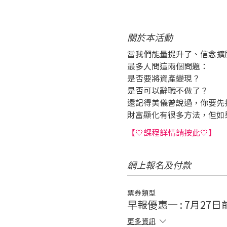
關於本活動
當我們能量提升了、信念擴
最多人問這兩個問題：
是否要將資產變現？
是否可以辭職不做了？
還記得美儀曾說過，你要先
財富顯化有很多方法，但如
【💛課程詳情請按此💛】
網上報名及付款
票券類型
早報優惠一 : 7月27日前 
更多資訊