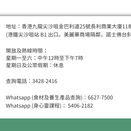
地址：香港九龍尖沙咀金巴利道25號長利商業大廈11樓
(港鐵尖沙咀站 B1 出口。美麗華商場隔鄰，諾士佛台
開放及熱線時間：
星期一至六：中午12時至下午7時
星期日及公眾假期：休息
查詢電話：3428-2416
Whatsapp (食材及養生產品查詢)：6627-7500
Whatsapp (身心靈課程
)： 5406-2182