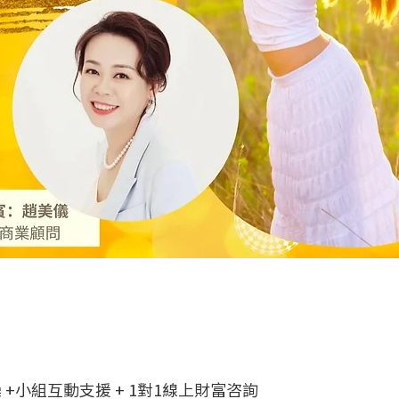
 +小組互動支援 + 1對1線上財富咨詢