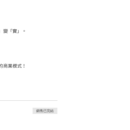
」變「實」。
的商業模式！
銷售已完結