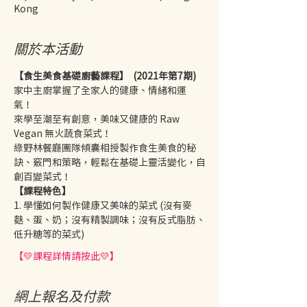
Kong
關於本活動
【食生美食基礎廚藝課程】  (2021年第7期) 
家中主廚掌握了全家人的健康、情緒和運
氣！ 
來學至潮至有創意，美味又健康的 Raw 
Vegan 無火蔬食菜式！ 
綠野林餐廳團隊傾囊相授製作食生美食的秘
訣、竅門和策略，輕鬆在基礎上靈活變化，自
創百變菜式！ 
【課程特色】
1. 學懂如何製作健康又美味的菜式 (沒有麥
麩、蛋、奶；沒有精製調味；沒有反式脂肪、
低升糖等的菜式) 
【💛課程詳情請按此💛】
網上報名及付款