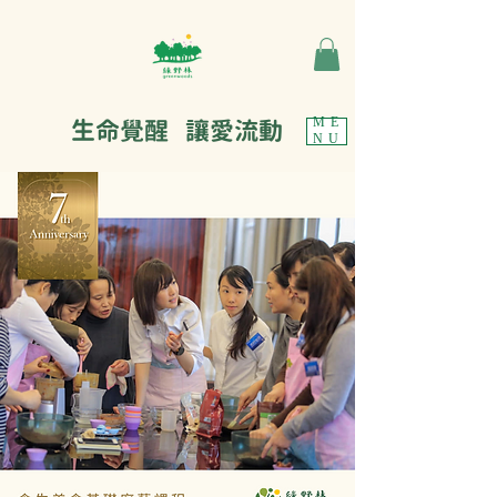
生命覺醒 讓愛流動
ME
NU