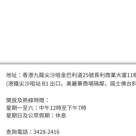
地址：香港九龍尖沙咀金巴利道25號長利商業大廈11樓
(港鐵尖沙咀站 B1 出口。美麗華商場隔鄰，諾士佛台
開放及熱線時間：
星期一至六：中午12時至下午7時
星期日及公眾假期：休息
查詢電話：3428-2416