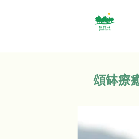
頌缽療癒體