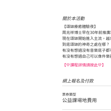
關於本活動
【頌缽療癒體驗夜】
周兆祥博士早在30年前推
現在頌缽開始進入主流，越
到底頌缽的神奇之處在哪？
有沒有想過沒有音樂底子都
有沒有想過自己可以像件樂
【💛課程詳情請按此💛】
網上報名及付款
票券類型
公益課場地費用