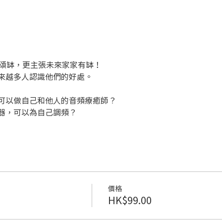
廣頌缽，更主張未來家家有缽！
來越多人認識他們的好處。
可以做自己和他人的音頻療癒師？
器，可以為自己調頻？
價格
HK$99.00