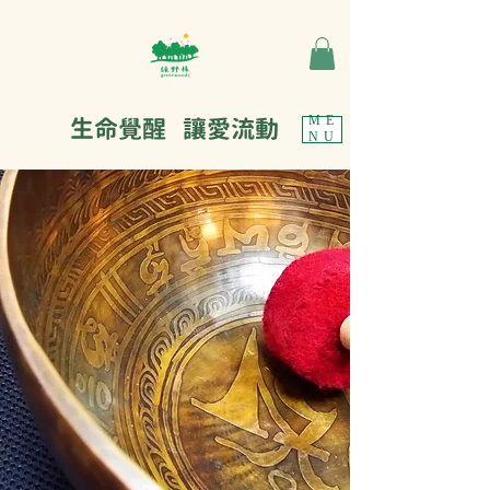
生命覺醒 讓愛流動
ME
NU