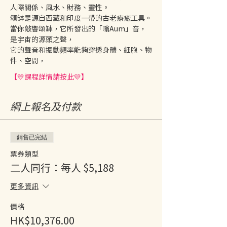
人際關係、風水、財務、靈性。
頌缽是源自西藏和印度一帶的古老療癒工具。
當你敲響頌缽，它所發出的「嗡Aum」音，
是宇宙的源頭之聲，
它的聲音和振動頻率能夠穿透身體、細胞、物
件、空間，
【💛課程詳情請按此💛】
網上報名及付款
銷售已完結
票券類型
二人同行：每人 $5,188
更多資訊
價格
HK$10,376.00