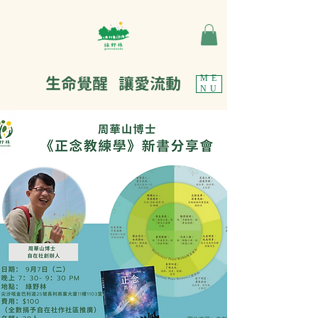
生命覺醒 讓愛流動
ME
NU