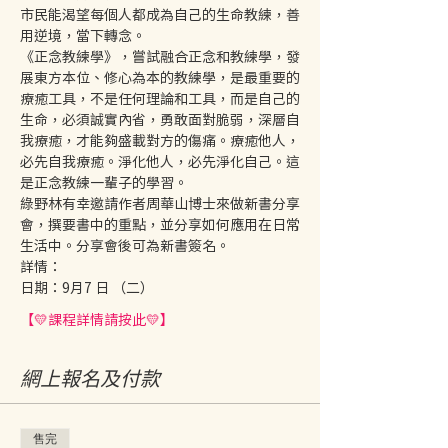
市民能渴望每個人都成為自己的生命教練，善
用逆境，當下轉念。
《正念教練學》，嘗試融合正念和教練學，發
展東方本位、修心為本的教練學，是最重要的
療癒工具，不是任何理論和工具，而是自己的
生命，必須誠實內省，勇敢面對脆弱，深層自
我療癒，才能夠盛載對方的傷痛。療癒他人，
必先自我療癒。淨化他人，必先淨化自己。這
是正念教練一輩子的學習。
綠野林有幸邀請作者周華山博士來做新書分享
會，撰要書中的重點，並分享如何應用在日常
生活中。分享會後可為新書簽名。
詳情：
日期：9月7 日 （二）
【💛課程詳情請按此💛】
網上報名及付款
售完