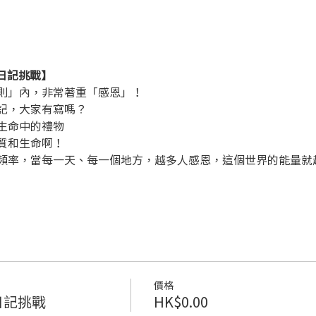
恩日記挑戰】
則」內，非常著重「感恩」！
記，大家有寫嗎？
生命中的禮物
質和生命啊！
頻率，當每一天、每一個地方，越多人感恩，這個世界的能量就
價格
日記挑戰
HK$0.00