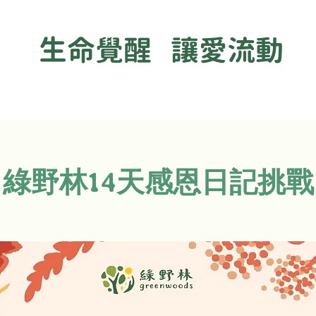
生命覺醒 讓愛流動
綠野林14天感恩日記挑戰