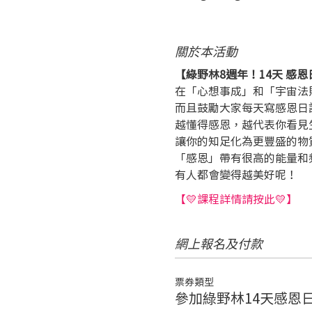
關於本活動
【綠野林8週年！14天 感
在「心想事成」和「宇宙法
而且鼓勵大家每天寫感恩日
越懂得感恩，越代表你看見
讓你的知足化為更豐盛的物
「感恩」帶有很高的能量和
有人都會變得越美好呢！
【💛課程詳情請按此💛】
網上報名及付款
票券類型
參加綠野林14天感恩