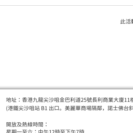
此活
地址：香港九龍尖沙咀金巴利道25號長利商業大廈11樓
(港鐵尖沙咀站 B1 出口。美麗華商場隔鄰，諾士佛台
開放及熱線時間：
星期一至六：中午12時至下午7時